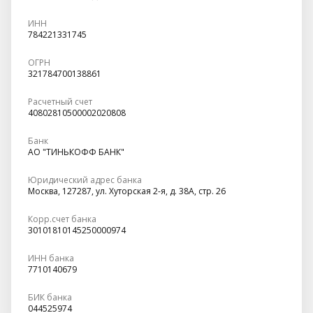
ИНН
784221331745
ОГРН
321784700138861
Расчетный счет
40802810500002020808
Банк
АО "ТИНЬКОФФ БАНК"
Юридический адрес банка
Москва, 127287, ул. Хуторская 2-я, д. 38А, стр. 26
Корр.счет банка
30101810145250000974
ИНН банка
7710140679
БИК банка
044525974